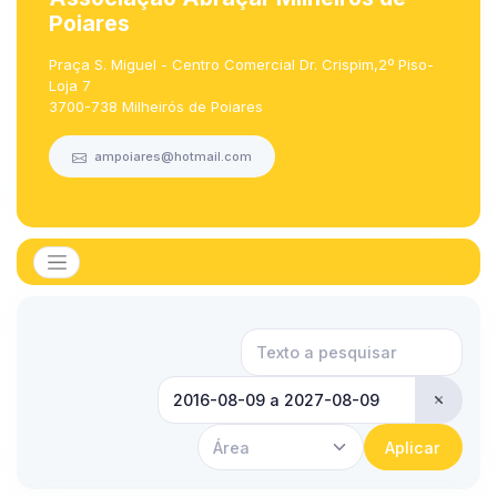
Poiares
Praça S. Miguel - Centro Comercial Dr. Crispim,2º Piso-
Loja 7
3700-738 Milheirós de Poiares
ampoiares@hotmail.com
Área
Aplicar