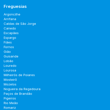
Freguesias
Argoncilhe
Arrifana
Caldas de São Jorge
Canedo
Escapães
Espargo
Fiães
Fornos
Gião
Guisande
Lobão
Louredo
Lourosa
Milheirós de Poiares
Mosteirô
Mozelos
Nogueira da Regedoura
Paços de Brandão
Pigeiros
Rio Meão
Romariz