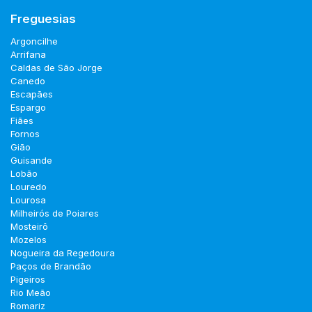
Freguesias
Argoncilhe
Arrifana
Caldas de São Jorge
Canedo
Escapães
Espargo
Fiães
Fornos
Gião
Guisande
Lobão
Louredo
Lourosa
Milheirós de Poiares
Mosteirô
Mozelos
Nogueira da Regedoura
Paços de Brandão
Pigeiros
Rio Meão
Romariz