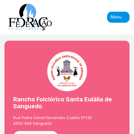
Menu
Rancho Folclórico Santa Eulália de
Sanguedo
Rua Padre David Fernandes Coelho N°135
4505-646 Sanguedo