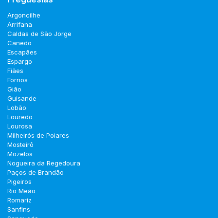
Argoncilhe
Arrifana
Caldas de São Jorge
Canedo
Escapães
Espargo
Fiães
Fornos
Gião
Guisande
Lobão
Louredo
Lourosa
Milheirós de Poiares
Mosteirô
Mozelos
Nogueira da Regedoura
Paços de Brandão
Pigeiros
Rio Meão
Romariz
Sanfins