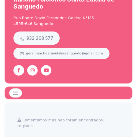
Sanguedo
Rua Padre David Fernandes Coelho N°135
4505-646 Sanguedo
932 268 577
geral.ranchostaeulaliasanguedo@gmail.com
Lamentamos mas não foram encontrados
registos!