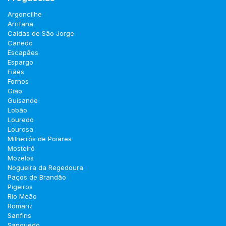
Argoncilhe
Arrifana
Caldas de São Jorge
Canedo
Escapães
Espargo
Fiães
Fornos
Gião
Guisande
Lobão
Louredo
Lourosa
Milheirós de Poiares
Mosteirô
Mozelos
Nogueira da Regedoura
Paços de Brandão
Pigeiros
Rio Meão
Romariz
Sanfins
Sanguedo