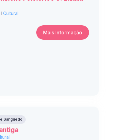
 I
Cultural
Mais Informação
 de Sanguedo
antiga
ltural