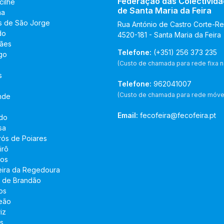
Federação das Colectivida
cilhe
de Santa Maria da Feira
na
s de São Jorge
Rua António de Castro Corte-Rea
do
4520-181 - Santa Maria da Feira
ães
Telefone:
(+351) 256 373 235
go
(Custo de chamada para rede fixa n
s
Telefone:
962041007
(Custo de chamada para rede móvel
nde
o
Email:
fecofeira@fecofeira.pt
do
sa
rós de Poiares
irô
os
ira da Regedoura
 de Brandão
os
eão
iz
ns