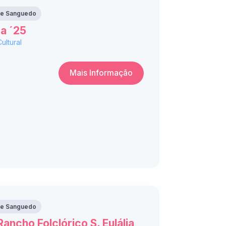
 de Sanguedo
a ´25
Cultural
Mais Informação
 de Sanguedo
ancho Folclórico S. Eulália