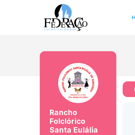
Rancho
Folclórico
Santa Eulália