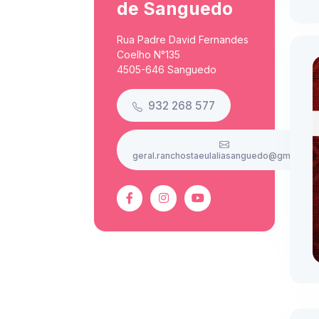
de Sanguedo
Rua Padre David Fernandes
Coelho N°135
4505-646 Sanguedo
932 268 577
geral.ranchostaeulaliasanguedo@gmail.co