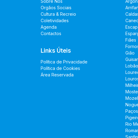
Sobre Nós
Argon
Orgãos Sociais
Arrifa
Cultura & Recreio
Calda
Coletividades
Cane
Agenda
Escap
Contactos
Espar
Fiães
Forno
Links Úteis
Gião
Guisa
Política de Privacidade
Lobã
Política de Cookies
Loure
Área Reservada
Louro
Milhei
Moste
Mozel
Nogue
Paços
Pigeir
Rio M
Romar
Sanfi