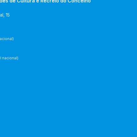
des de Cultura e Recreio do Concelho
l, 15
acional)
 nacional)