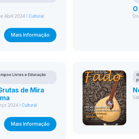
O
e Abril 2024 I
Cultural
Do
Mais Informação
mpos Livres e Educação
G
p
Grutas de Mira
N
tima
Sá
rço 2024 I
Cultural
Mais Informação