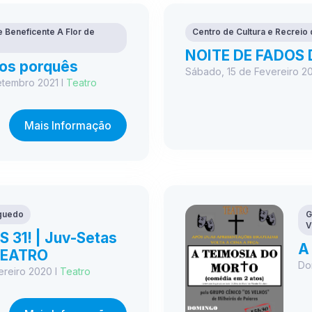
 Beneficente A Flor de
Centro de Cultura e Recreio 
NOITE DE FADOS 
os porquês
Sábado, 15 de Fevereiro 2
etembro 2021 I
Teatro
Mais Informação
guedo
G
V
 31! | Juv-Setas
A
TEATRO
Do
reiro 2020 I
Teatro