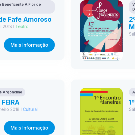
 Beneficente A Flor de
V
D
de Fafe Amoroso
2
M
l 2018 I
Teatro
Sá
Mais Informação
e Argoncilhe
A
 FEIRA
1
reiro 2018 I
Cultural
Sá
Mais Informação