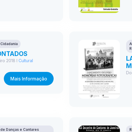
 Cidadania
A
R
ONTADOS
L
iro 2018 I
Cultural
M
Do
Mais Informação
 de Danças e Cantares
R