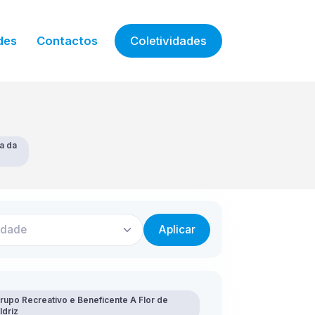
des
Contactos
Coletividades
a da
idade
Aplicar
rupo Recreativo e Beneficente A Flor de
ldriz