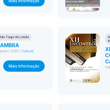
Mais Informação
 São Tiago de Lobão
A
R
CAMBRA
X
aneiro 2020 I
Cultural
C
C
Mais Informação
Sá